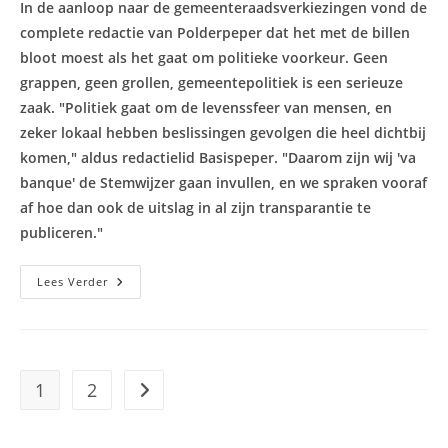
In de aanloop naar de gemeenteraadsverkiezingen vond de
complete redactie van Polderpeper dat het met de billen
bloot moest als het gaat om politieke voorkeur. Geen
grappen, geen grollen, gemeentepolitiek is een serieuze
zaak. "Politiek gaat om de levenssfeer van mensen, en
zeker lokaal hebben beslissingen gevolgen die heel dichtbij
komen," aldus redactielid Basispeper. "Daarom zijn wij 'va
banque' de Stemwijzer gaan invullen, en we spraken vooraf
af hoe dan ook de uitslag in al zijn transparantie te
publiceren."
Polderpeper
Lees Verder
Deed
Stemwijzer
Zuidplas
En
Dit
Was
De
1
2
Naar volgende pagina
Uitslag