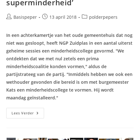
superminderheid’
Bericht
Bericht
Berichtcategorie:
Basispeper
13 april 2018
polderpepers
auteur:
gepubliceerd
op:
In een achterkamertje van het oude gemeentehuis dat nog
niet was gesloopt, heeft NGP Zuidplas in een aantal uiterst
geheime sessies een minderheidscollege gevormd. "We
ontdekten dat we met nul zetels een prima
minderheidscoalitie konden vormen," aldus de
partijstrateeg van de partij. "Inmiddels hebben we ook een
wethouder gevonden die bereid is om met burgemeester
Kats een minderheidscollege te vormen. Hij wordt
maandag geïnstalleerd."
NGP
Lees Verder
Zuidplas
Werkt
In
Geheim
Aan
Minderheidscollege