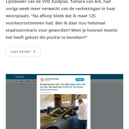
Lijstduwer van de VVD Zuidplas, Tamara van Ark, had
vorige week meer verwacht van de verkiezingen in haar
woonplaats. "Na afloop bleek dat ik maar 125
voorkeursstemmen had. Ben ik daar nou helemaal
staatssecretaris voor geworden? Weet je hoeveel moeite
het heeft gekost die positie te bereiken?"
Tamara
Lees Verder
Van
Ark
Onthutst
Na
Verkiezingsuitslag:
‘125
Voorkeursstemmetjes!
Ben
Ik
Daar
Nou
Staatssecretaris
Voor
Geworden?’