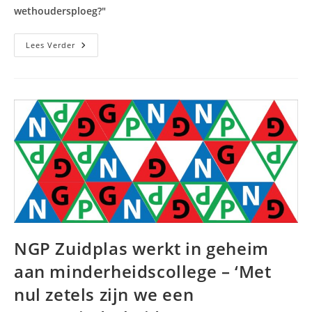
wethoudersploeg?"
Zuidplas
Lees Verder
Rekt
Collegevorming
Tot
Verkiezingen
2022
–
‘Wel
Zo
Makkelijk!’
NGP Zuidplas werkt in geheim
aan minderheidscollege – ‘Met
nul zetels zijn we een