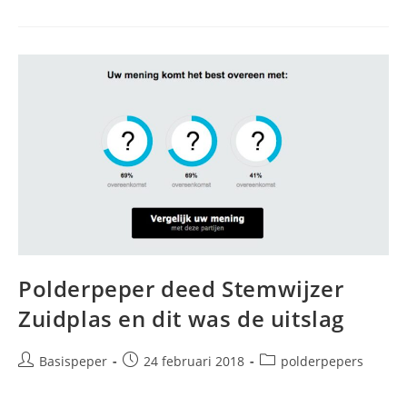
Woordzoeker
CDA
Zuidplas
Duikt
Op
Polderpeper deed Stemwijzer
Zuidplas en dit was de uitslag
Bericht
Bericht
Berichtcategorie:
Basispeper
24 februari 2018
polderpepers
auteur:
gepubliceerd
op: