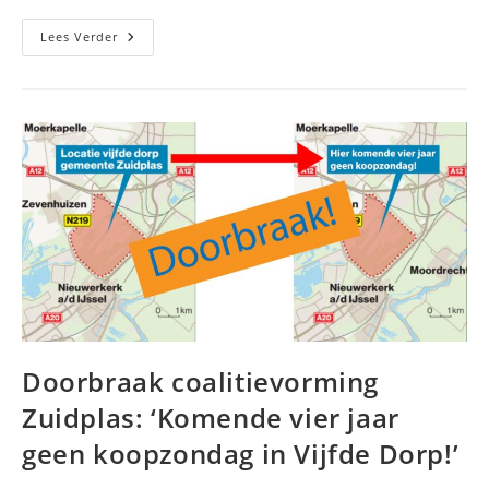
Onthulling:
Lees Verder
Lees
Hier
Waarom
Maken
Coalitie-
Akkoord
Zuidplas
Langer
Duurde
Dan
Gepland
Doorbraak coalitievorming
Zuidplas: ‘Komende vier jaar
geen koopzondag in Vijfde Dorp!’