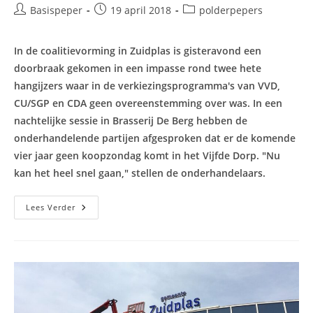
Bericht
Bericht
Berichtcategorie:
Basispeper
19 april 2018
polderpepers
auteur:
gepubliceerd
op:
In de coalitievorming in Zuidplas is gisteravond een
doorbraak gekomen in een impasse rond twee hete
hangijzers waar in de verkiezingsprogramma's van VVD,
CU/SGP en CDA geen overeenstemming over was. In een
nachtelijke sessie in Brasserij De Berg hebben de
onderhandelende partijen afgesproken dat er de komende
vier jaar geen koopzondag komt in het Vijfde Dorp. "Nu
kan het heel snel gaan," stellen de onderhandelaars.
Doorbraak
Lees Verder
Coalitievorming
Zuidplas:
‘Komende
Vier
Jaar
Geen
Koopzondag
In
Vijfde
Dorp!’