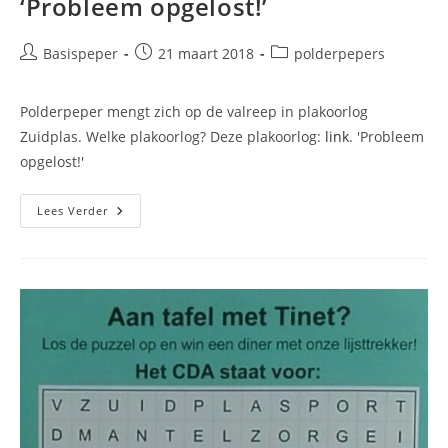
‘Probleem opgelost!’
Bericht
Bericht
Berichtcategorie:
Basispeper
21 maart 2018
polderpepers
auteur:
gepubliceerd
op:
Polderpeper mengt zich op de valreep in plakoorlog
Zuidplas. Welke plakoorlog? Deze plakoorlog:
link
. 'Probleem
opgelost!'
Polderpeper
Lees Verder
Mengt
Zich
Op
De
Valreep
In
Plakoorlog
Zuidplas
–
‘Probleem
Opgelost!’