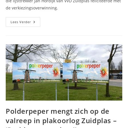
die lijsttrekker Jan Hordijk van VVD Zuidplas feliciteerde met
de verkiezingsoverwinning.
President
Lees Verder
Trump
Feliciteert
VVD
Zuidplas
Met
Verkiezingswinst
Polderpeper mengt zich op de
valreep in plakoorlog Zuidplas –