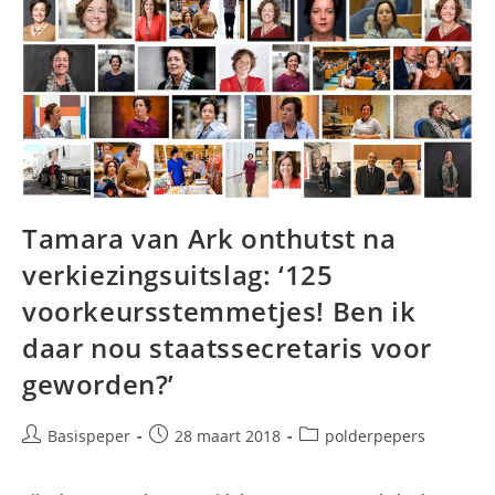
–
‘Met
Nul
Zetels
Zijn
We
Een
Superminderheid’
Tamara van Ark onthutst na
verkiezingsuitslag: ‘125
voorkeursstemmetjes! Ben ik
daar nou staatssecretaris voor
geworden?’
Bericht
Bericht
Berichtcategorie:
Basispeper
28 maart 2018
polderpepers
auteur:
gepubliceerd
op: