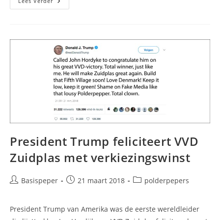
NOC*NSF
Lees Verder
Verfoeit
Drive-
In
Stembureau
Zuidplas
–
‘Het
Werkt
Luiheid
In
De
Hand’
President Trump feliciteert VVD
Zuidplas met verkiezingswinst
Bericht
Bericht
Berichtcategorie:
Basispeper
21 maart 2018
polderpepers
auteur:
gepubliceerd
op:
President Trump van Amerika was de eerste wereldleider