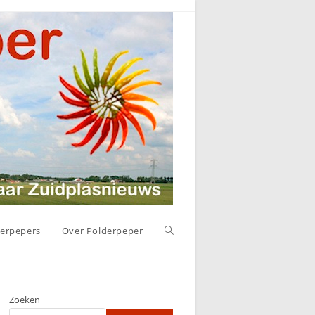
Toggle
erpepers
Over Polderpeper
website
Zoeken