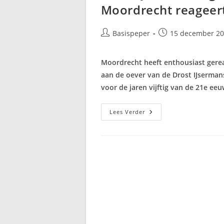
Moordrecht reageer
Bericht
Bericht
Basispeper
15 december 20
auteur:
gepubliceerd
op:
Moordrecht heeft enthousiast gere
aan de oever van de Drost IJsermans
voor de jaren vijftig van de 21e eeu
Drost
Lees Verder
IJsermansingel
Krijgt
Nieuwe
Skyline
|
Moordrecht
Reageert
Enthousiast