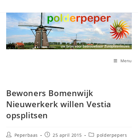
Ga
naar
inhoud
Menu
Bewoners Bomenwijk
Nieuwerkerk willen Vestia
opsplitsen
Bericht
Bericht
Berichtcategorie:
Peperbaas
25 april 2015
polderpepers