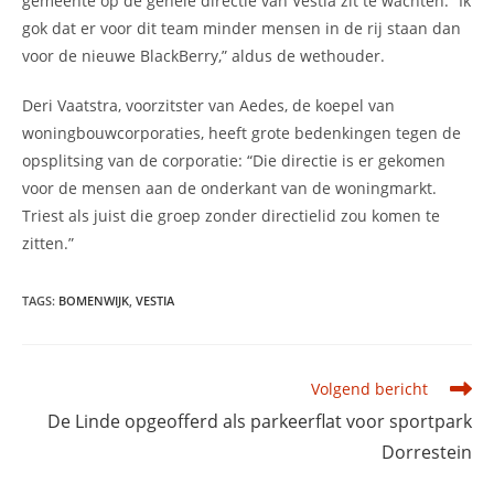
gemeente op de gehele directie van Vestia zit te wachten. “Ik
gok dat er voor dit team minder mensen in de rij staan dan
voor de nieuwe BlackBerry,” aldus de wethouder.
Deri Vaatstra, voorzitster van Aedes, de koepel van
woningbouwcorporaties, heeft grote bedenkingen tegen de
opsplitsing van de corporatie: “Die directie is er gekomen
voor de mensen aan de onderkant van de woningmarkt.
Triest als juist die groep zonder directielid zou komen te
zitten.”
TAGS
:
BOMENWIJK
,
VESTIA
Lees
Volgend bericht
meer
De Linde opgeofferd als parkeerflat voor sportpark
artikelen
Dorrestein