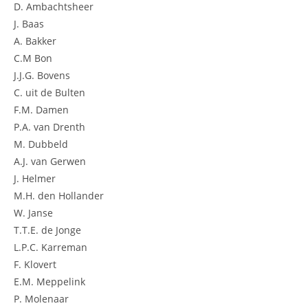
D. Ambachtsheer
J. Baas
A. Bakker
C.M Bon
J.J.G. Bovens
C. uit de Bulten
F.M. Damen
P.A. van Drenth
M. Dubbeld
A.J. van Gerwen
J. Helmer
M.H. den Hollander
W. Janse
T.T.E. de Jonge
L.P.C. Karreman
F. Klovert
E.M. Meppelink
P. Molenaar