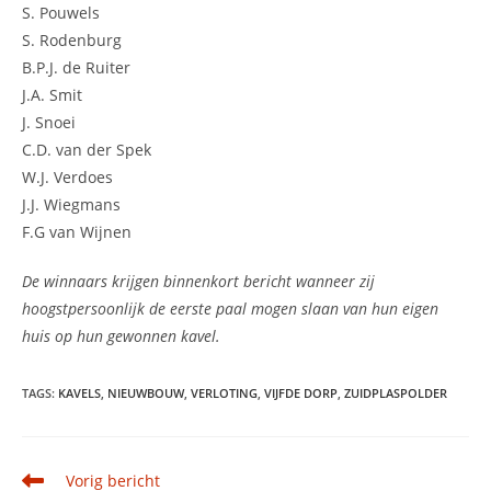
S. Pouwels
S. Rodenburg
B.P.J. de Ruiter
J.A. Smit
J. Snoei
C.D. van der Spek
W.J. Verdoes
J.J. Wiegmans
F.G van Wijnen
De winnaars krijgen binnenkort bericht wanneer zij
hoogstpersoonlijk de eerste paal mogen slaan van hun eigen
huis op hun gewonnen kavel.
TAGS
:
KAVELS
,
NIEUWBOUW
,
VERLOTING
,
VIJFDE DORP
,
ZUIDPLASPOLDER
Lees
Vorig bericht