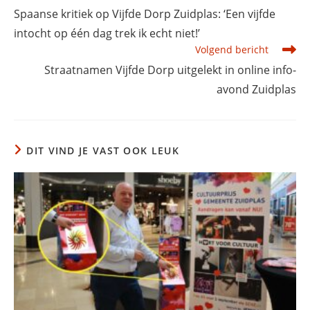
meer
Spaanse kritiek op Vijfde Dorp Zuidplas: ‘Een vijfde
artikelen
intocht op één dag trek ik echt niet!’
Volgend bericht
Straatnamen Vijfde Dorp uitgelekt in online info-
avond Zuidplas
DIT VIND JE VAST OOK LEUK