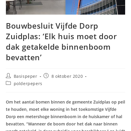
Bouwbesluit Vijfde Dorp
Zuidplas: ‘Elk huis moet door
dak getakelde binnenboom
bevatten’
Bericht
Bericht
Basispeper
8 oktober 2020
auteur:
gepubliceerd
Berichtcategorie:
polderpepers
op:
Om het aantal bomen binnen de gemeente Zuidplas op peil
te houden, moet elke woning in het toekomstige Vijfde
Dorp een metershoge binnenboom in de huiskamer of hal
bevatten. “Wanneer de boom door het dak naar binnen