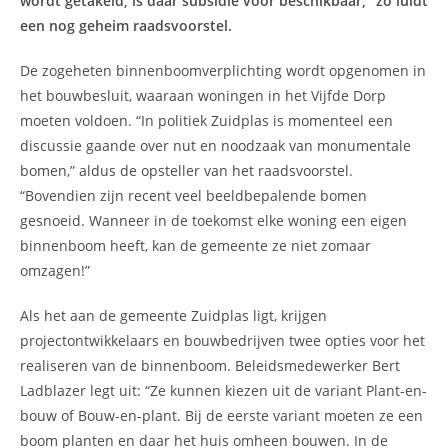
wordt getakeld, is daar subsidie voor beschikbaar,” zo luidt
een nog geheim raadsvoorstel.
De zogeheten binnenboomverplichting wordt opgenomen in
het bouwbesluit, waaraan woningen in het Vijfde Dorp
moeten voldoen. “In politiek Zuidplas is momenteel een
discussie gaande over nut en noodzaak van monumentale
bomen,” aldus de opsteller van het raadsvoorstel.
“Bovendien zijn recent veel beeldbepalende bomen
gesnoeid. Wanneer in de toekomst elke woning een eigen
binnenboom heeft, kan de gemeente ze niet zomaar
omzagen!”
Als het aan de gemeente Zuidplas ligt, krijgen
projectontwikkelaars en bouwbedrijven twee opties voor het
realiseren van de binnenboom. Beleidsmedewerker Bert
Ladblazer legt uit: “Ze kunnen kiezen uit de variant Plant-en-
bouw of Bouw-en-plant. Bij de eerste variant moeten ze een
boom planten en daar het huis omheen bouwen. In de