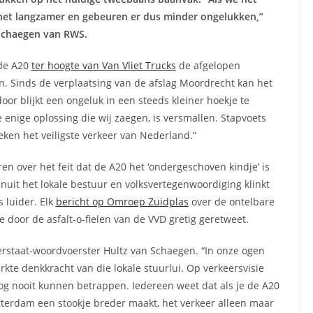
t het langzamer en gebeuren er dus minder ongelukken,”
 Schaegen van RWS.
 de A20
ter hoogte van Van Vliet Trucks
de afgelopen
 Sinds de verplaatsing van de afslag Moordrecht kan het
oor blijkt een ongeluk in een steeds kleiner hoekje te
e enige oplossing die wij zaegen, is versmallen. Stapvoets
ieken het veiligste verkeer van Nederland.”
ren over het feit dat de A20 het ‘ondergeschoven kindje’ is
it het lokale bestuur en volksvertegenwoordiging klinkt
 luider. Elk
bericht op Omroep Zuidplas
over de ontelbare
door de asfalt-o-fielen van de VVD gretig geretweet.
terstaat-woordvoerster Hultz van Schaegen. “In onze ogen
erkte denkkracht van die lokale stuurlui. Op verkeersvisie
og nooit kunnen betrappen. Iedereen weet dat als je de A20
otterdam een stookje breder maakt, het verkeer alleen maar