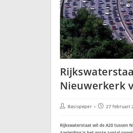
Rijkswaterstaat
Nieuwerkerk 
Bericht
Bericht
Basispeper
27 februari 
auteur:
gepubliceerd
op:
Rijkswaterstaat wil de A20 tussen 
Aanleiding is het grote aantal ong