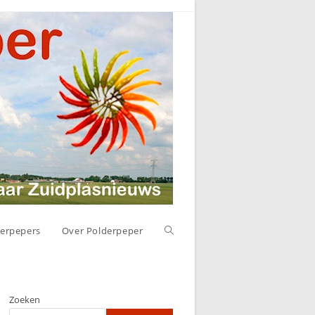
Toggle
erpepers
Over Polderpeper
website
Zoeken