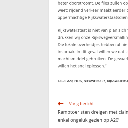
beter doorstroomt. De files zullen o
weet: rijdend verkeer maakt eerder o
oppermachtige Rijkswaterstaatsdiens
Rijkswaterstaat is niet van plan zic
drukken wij onze Rijkswegversmalli
Die lokale overheidjes hebben al ni
inspraak. In dit geval willen we da
machtsmiddel gebruiken. De gevaarli
willen het snel oplossen.”
TAGS
:
A20
,
FILES
,
NIEUWERKERK
,
RIJKSWATERS
Lees
Vorig bericht
meer
Ramptoeristen dreigen met claim
artikelen
enkel ongeluk gezien op A20’