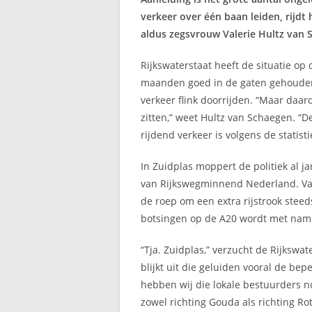
verkeer over één baan leiden, rijd
aldus zegsvrouw Valerie Hultz van
Rijkswaterstaat heeft de situatie op
maanden goed in de gaten gehouden.
verkeer flink doorrijden. “Maar daard
zitten,” weet Hultz van Schaegen. “D
rijdend verkeer is volgens de statist
In Zuidplas moppert de politiek al ja
van Rijkswegminnend Nederland. Vanu
de roep om een extra rijstrook steeds
botsingen op de A20 wordt met name 
“Tja. Zuidplas,” verzucht de Rijkswa
blijkt uit die geluiden vooral de bep
hebben wij die lokale bestuurders n
zowel richting Gouda als richting R