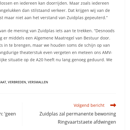
plossen en iedereen kan doorrijden. Maar zoals iedereen
ngelukken dan stilstaand verkeer. Dat krijgen wij van de
t maar niet aan het verstand van Zuidplas gepeuterd.”
h van de mening van Zuidplas iets aan te trekken. “Desnoods
ng er middels een Algemene Maatregel van Bestuur door.
ets in te brengen, maar we houden soms de schijn op van
t langdurige theaterstuk even vergeten en meteen ons AMV-
jke situatie op de A20 heeft nu lang genoeg geduurd. We
TAAT
,
VERBREDEN
,
VERSMALLEN
Volgend bericht
: ‘geen
Zuidplas zal permanente bewoning
Ringvaartstaete afdwingen