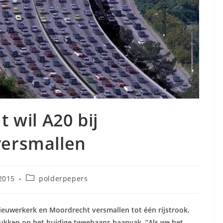
 wil A20 bij
versmallen
Berichtcategorie:
2015
polderpepers
Nieuwerkerk en Moordrecht versmallen tot één rijstrook.
elukken op het huidige tweebaans baanvak. “Als we het