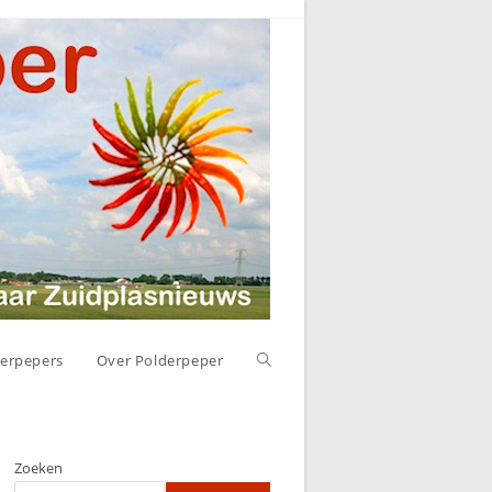
Toggle
erpepers
Over Polderpeper
website
Zoeken