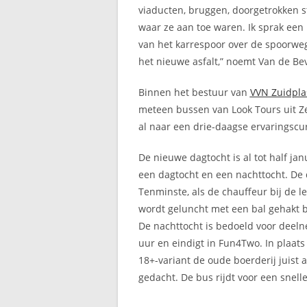
viaducten, bruggen, doorgetrokken s
waar ze aan toe waren. Ik sprak een
van het karrespoor over de spoorweg
het nieuwe asfalt,” noemt Van de B
Binnen het bestuur van
VVN Zuidpla
meteen bussen van Look Tours uit Z
al naar een drie-daagse ervaringscu
De nieuwe dagtocht is al tot half ja
een dagtocht en een nachttocht. De 
Tenminste, als de chauffeur bij de l
wordt geluncht met een bal gehakt bi
De nachttocht is bedoeld voor deel
uur en eindigt in Fun4Two. In plaat
18+-variant de oude boerderij juist 
gedacht. De bus rijdt voor een snell