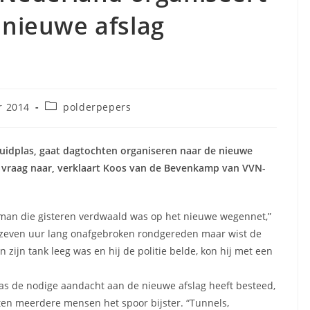
 nieuwe afslag
Berichtcategorie:
r 2014
polderpepers
Zuidplas, gaat dagtochten organiseren naar de nieuwe
l vraag naar, verklaart Koos van de Bevenkamp van VVN-
 man die gisteren verdwaald was op het nieuwe wegennet,”
d zeven uur lang onafgebroken rondgereden maar wist de
en zijn tank leeg was en hij de politie belde, kon hij met een
as de nodige aandacht aan de nieuwe afslag heeft besteed,
kten meerdere mensen het spoor bijster. “Tunnels,