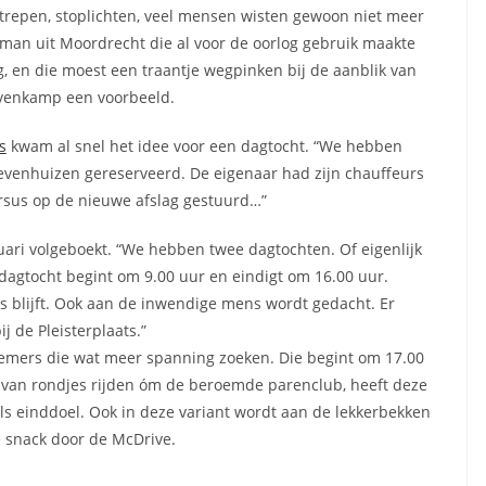
trepen, stoplichten, veel mensen wisten gewoon niet meer
 man uit Moordrecht die al voor de oorlog gebruik maakte
, en die moest een traantje wegpinken bij de aanblik van
evenkamp een voorbeeld.
s
kwam al snel het idee voor een dagtocht. “We hebben
evenhuizen gereserveerd. De eigenaar had zijn chauffeurs
rsus op de nieuwe afslag gestuurd…”
nuari volgeboekt. “We hebben twee dagtochten. Of eigenlijk
dagtocht begint om 9.00 uur en eindigt om 16.00 uur.
es blijft. Ook aan de inwendige mens wordt gedacht. Er
j de Pleisterplaats.”
nemers die wat meer spanning zoeken. Die begint om 17.00
s van rondjes rijden óm de beroemde parenclub, heeft deze
als einddoel. Ook in deze variant wordt aan de lekkerbekken
e snack door de McDrive.