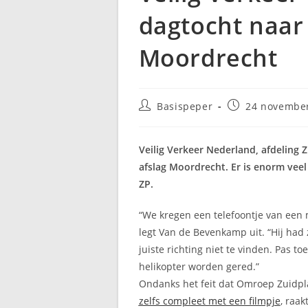
dagtocht naar
Moordrecht
Bericht
Bericht
Basispeper
24 novembe
auteur:
gepubliceerd
op:
Veilig Verkeer Nederland, afdeling 
afslag Moordrecht. Er is enorm vee
ZP.
“We kregen een telefoontje van een
legt Van de Bevenkamp uit. “Hij ha
juiste richting niet te vinden. Pas to
helikopter worden gered.”
Ondanks het feit dat Omroep Zuidpl
zelfs compleet met een filmpje
, raa