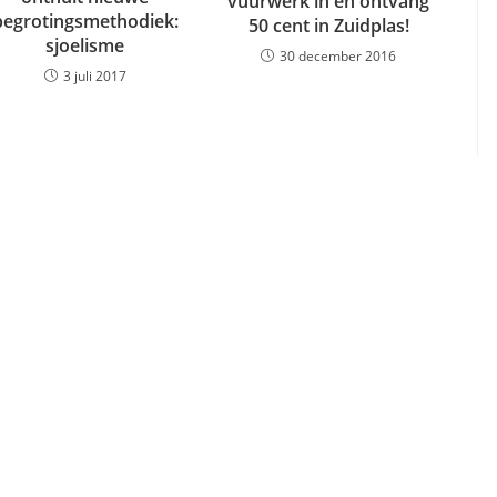
vuurwerk in en ontvang
begrotingsmethodiek:
50 cent in Zuidplas!
sjoelisme
30 december 2016
3 juli 2017