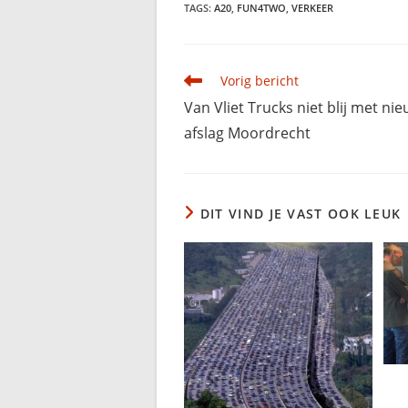
TAGS
:
A20
,
FUN4TWO
,
VERKEER
Lees
Vorig bericht
meer
Van Vliet Trucks niet blij met ni
artikelen
afslag Moordrecht
DIT VIND JE VAST OOK LEUK