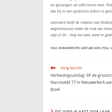
en gezangen uit volle borst mee. Pl
dat hij in een godshuis elders is ge
Uiteraard heeft de redactie van Polder
wegrestaurant onder de rook van Veene
zegt u? Eh… help me even, want er gaat 
TAGS
:
BURGEMEESTER
,
GERT-JAN KATS
,
POLL
,
Lees
Vorig bericht
meer
Verkiezingsuitslag: SP de grootst
artikelen
Narcisveld 77 in Nieuwerkerk aa
IJssel
DIT VIND JE VAST OOK LEUK