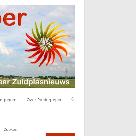
Toggle
erpepers
Over Polderpeper
website
Zoeken