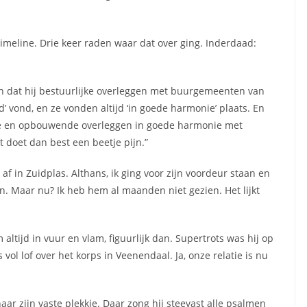
timeline. Drie keer raden waar dat over ging. Inderdaad:
ken dat hij bestuurlijke overleggen met buurgemeenten van
’ vond, en ze vonden altijd ‘in goede harmonie’ plaats. En
eve en opbouwende overleggen in goede harmonie met
doet dan best een beetje pijn.”
af in Zuidplas. Althans, ik ging voor zijn voordeur staan en
en. Maar nu? Ik heb hem al maanden niet gezien. Het lijkt
ltijd in vuur en vlam, figuurlijk dan. Supertrots was hij op
 vol lof over het korps in Veenendaal. Ja, onze relatie is nu
naar zijn vaste plekkie. Daar zong hij steevast alle psalmen