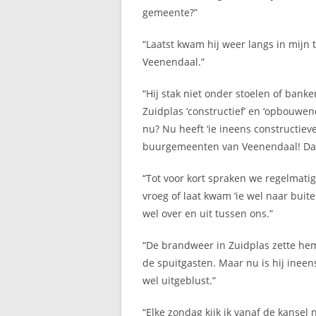
gemeente?”
“Laatst kwam hij weer langs in mijn 
Veenendaal.”
“Hij stak niet onder stoelen of ban
Zuidplas ‘constructief’ en ‘opbouwend
nu? Nu heeft ‘ie ineens constructi
buurgemeenten van Veenendaal! Dat 
“Tot voor kort spraken we regelmatig 
vroeg of laat kwam ‘ie wel naar buit
wel over en uit tussen ons.”
“De brandweer in Zuidplas zette hem a
de spuitgasten. Maar nu is hij ineens
wel uitgeblust.”
“Elke zondag kijk ik vanaf de kansel 