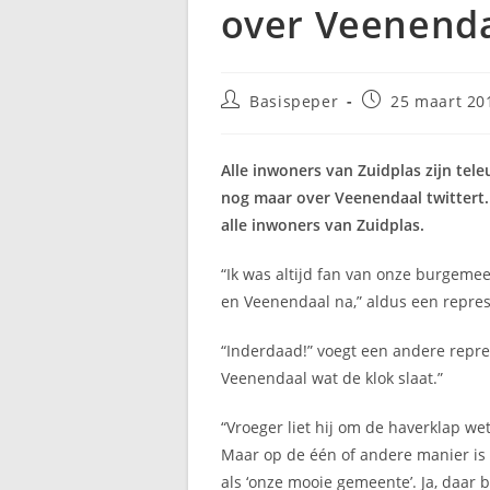
over Veenenda
Bericht
Bericht
Basispeper
25 maart 20
auteur:
gepubliceerd
op:
Alle inwoners van Zuidplas zijn tele
nog maar over Veenendaal twittert. 
alle inwoners van Zuidplas.
“Ik was altijd fan van onze burgeme
en Veenendaal na,” aldus een repres
“Inderdaad!” voegt een andere repres
Veenendaal wat de klok slaat.”
“Vroeger liet hij om de haverklap we
Maar op de één of andere manier is 
als ‘onze mooie gemeente’. Ja, daar