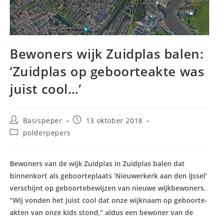
Bewoners wijk Zuidplas balen:
‘Zuidplas op geboorteakte was
juist cool…’
Bericht
Bericht
Basispeper
13 oktober 2018
auteur:
gepubliceerd
Berichtcategorie:
polderpepers
op:
Bewoners van de wijk Zuidplas in Zuidplas balen dat
binnenkort als geboorteplaats ‘Nieuwerkerk aan den IJssel’
verschijnt op geboortebewijzen van nieuwe wijkbewoners.
“Wij vonden het juist cool dat onze wijknaam op geboorte-
akten van onze kids stond,” aldus een bewoner van de