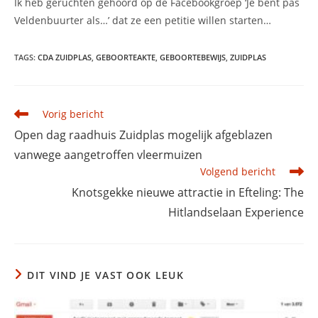
Ik heb geruchten gehoord op de Facebookgroep ‘Je bent pas
Veldenbuurter als…’ dat ze een petitie willen starten…
TAGS
:
CDA ZUIDPLAS
,
GEBOORTEAKTE
,
GEBOORTEBEWIJS
,
ZUIDPLAS
Lees
Vorig bericht
meer
Open dag raadhuis Zuidplas mogelijk afgeblazen
artikelen
vanwege aangetroffen vleermuizen
Volgend bericht
Knotsgekke nieuwe attractie in Efteling: The
Hitlandselaan Experience
DIT VIND JE VAST OOK LEUK