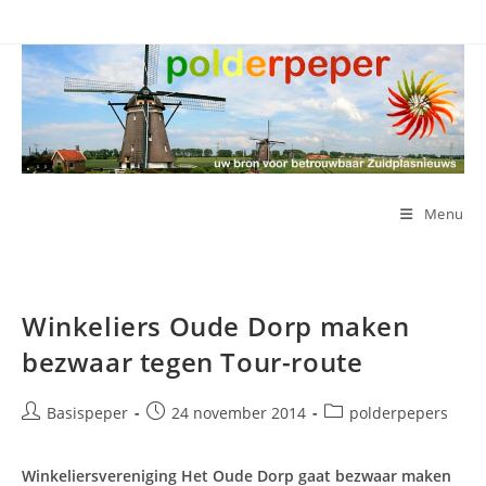
Ga
naar
inhoud
Menu
Winkeliers Oude Dorp maken
bezwaar tegen Tour-route
Bericht
Bericht
Berichtcategorie:
Basispeper
24 november 2014
polderpepers
auteur:
gepubliceerd
op:
Winkeliersvereniging Het Oude Dorp gaat bezwaar maken