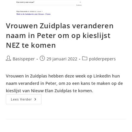
Vrouwen Zuidplas veranderen
naam in Peter om op kieslijst
NEZ te komen
Bericht
Bericht
Berichtcategorie:
Basispeper
29 januari 2022
polderpepers
auteur:
gepubliceerd
op:
Vrouwen in Zuidplas hebben deze week op LinkedIn hun
naam veranderd in Peter, om zo een kans te maken op de
kieslijst van Nieuw Elan Zuidplas te komen.
Vrouwen
Lees Verder
Zuidplas
Veranderen
Naam
In
Peter
Om
Op