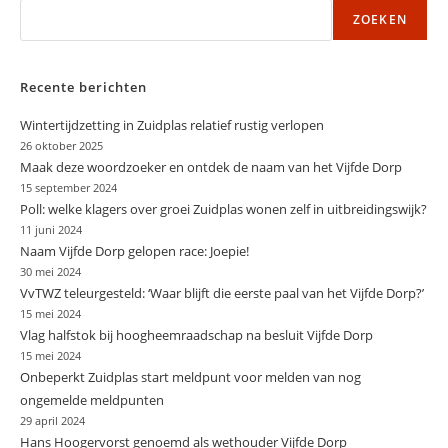
Schetsontwerp
ZOEKEN
Al
Klaar
Recente berichten
Wintertijdzetting in Zuidplas relatief rustig verlopen
26 oktober 2025
Maak deze woordzoeker en ontdek de naam van het Vijfde Dorp
15 september 2024
Poll: welke klagers over groei Zuidplas wonen zelf in uitbreidingswijk?
11 juni 2024
Naam Vijfde Dorp gelopen race: Joepie!
30 mei 2024
VvTWZ teleurgesteld: ‘Waar blijft die eerste paal van het Vijfde Dorp?’
15 mei 2024
Vlag halfstok bij hoogheemraadschap na besluit Vijfde Dorp
15 mei 2024
Onbeperkt Zuidplas start meldpunt voor melden van nog
ongemelde meldpunten
29 april 2024
Hans Hoogervorst genoemd als wethouder Vijfde Dorp