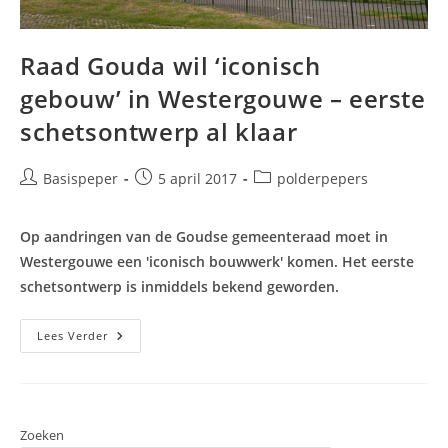
Raad Gouda wil ‘iconisch
gebouw’ in Westergouwe – eerste
schetsontwerp al klaar
Bericht
Bericht
Berichtcategorie:
Basispeper
5 april 2017
polderpepers
auteur:
gepubliceerd
op:
Op aandringen van de Goudse gemeenteraad moet in
Westergouwe een 'iconisch bouwwerk' komen. Het eerste
schetsontwerp is inmiddels bekend geworden.
Raad
Lees Verder
Gouda
Wil
‘iconisch
Gebouw’
In
Westergouwe
–
Zoeken
Eerste