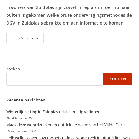
op:
Inwoners van Zuidplas zijn zowel in rep als in roer nu naar
buiten is gekomen welke brute ondervragingsmethodes de
DGV in Zuidplas gebruikte om aan informatie te komen.
Afschuw
Lees Verder
Over
Brute
Verhoormethodes
DGV
In
Zuidplas
Zoeken
ZOEKEN
Recente berichten
Wintertijdzetting in Zuidplas relatief rustig verlopen
26 oktober 2025
Maak deze woordzoeker en ontdek de naam van het Vijfde Dorp
15 september 2024
Poll: welke klagers over groei Zuidplas wonen zelf in uitbreidingswijk?