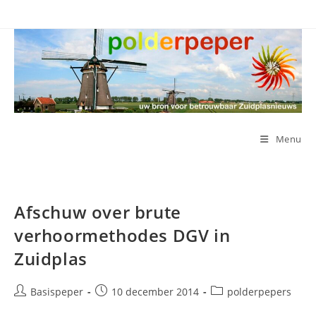
Ga
naar
inhoud
Menu
Afschuw over brute
verhoormethodes DGV in
Zuidplas
Bericht
Bericht
Berichtcategorie:
Basispeper
10 december 2014
polderpepers
auteur:
gepubliceerd