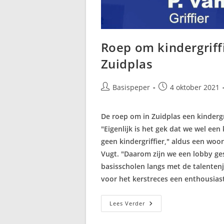
Roep om kindergriffi
Zuidplas
Bericht
Bericht
Basispeper
4 oktober 2021
auteur:
gepubliceerd
op:
De roep om in Zuidplas een kindergr
"Eigenlijk is het gek dat we wel e
geen kindergriffier," aldus een wo
Vugt. "Daarom zijn we een lobby ges
basisscholen langs met de talentenj
voor het kerstreces een enthousiast
Roep
Lees Verder
Om
Kindergriffier