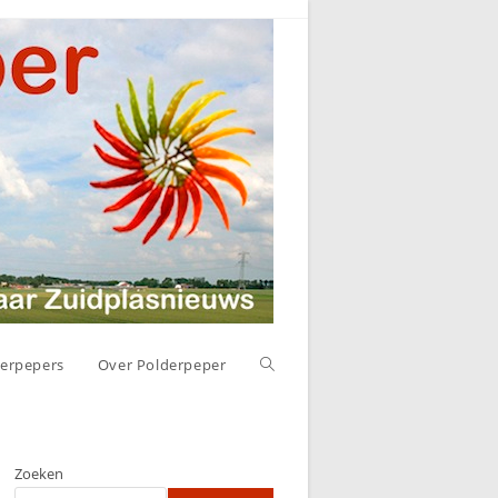
Toggle
erpepers
Over Polderpeper
website
Zoeken