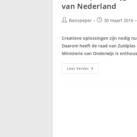
van Nederland
Bericht
Bericht
Basispeper
30 maart 2016
auteur:
gepubliceerd
op:
Creatieve oplossingen zijn nodig nu 
Daarom heeft de raad van Zuidplas 
Ministerie van Onderwijs is enthous
Moerkapelle
Lees Verder
Krijgt
Eerste
Middelbasishogesch
Van
Nederland