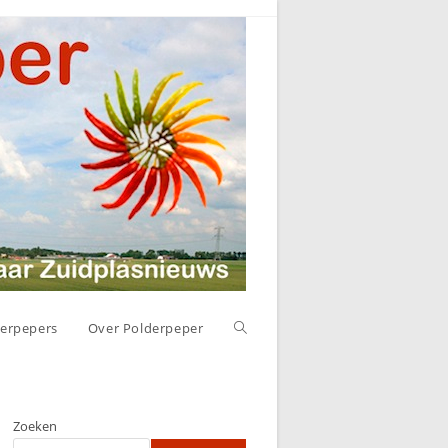
Toggle
erpepers
Over Polderpeper
website
Zoeken