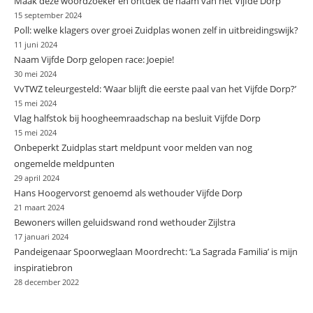
Maak deze woordzoeker en ontdek de naam van het Vijfde Dorp
15 september 2024
Poll: welke klagers over groei Zuidplas wonen zelf in uitbreidingswijk?
11 juni 2024
Naam Vijfde Dorp gelopen race: Joepie!
30 mei 2024
VvTWZ teleurgesteld: ‘Waar blijft die eerste paal van het Vijfde Dorp?’
15 mei 2024
Vlag halfstok bij hoogheemraadschap na besluit Vijfde Dorp
15 mei 2024
Onbeperkt Zuidplas start meldpunt voor melden van nog
ongemelde meldpunten
29 april 2024
Hans Hoogervorst genoemd als wethouder Vijfde Dorp
21 maart 2024
Bewoners willen geluidswand rond wethouder Zijlstra
17 januari 2024
Pandeigenaar Spoorweglaan Moordrecht: ‘La Sagrada Familia’ is mijn
inspiratiebron
28 december 2022