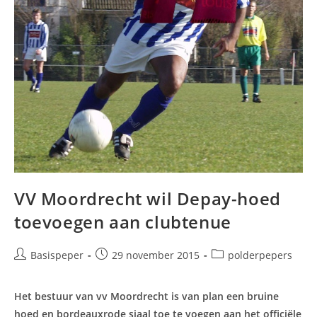
VV Moordrecht wil Depay-hoed
toevoegen aan clubtenue
Bericht
Bericht
Berichtcategorie:
Basispeper
29 november 2015
polderpepers
auteur:
gepubliceerd
op:
Het bestuur van vv Moordrecht is van plan een bruine
hoed en bordeauxrode sjaal toe te voegen aan het officiële