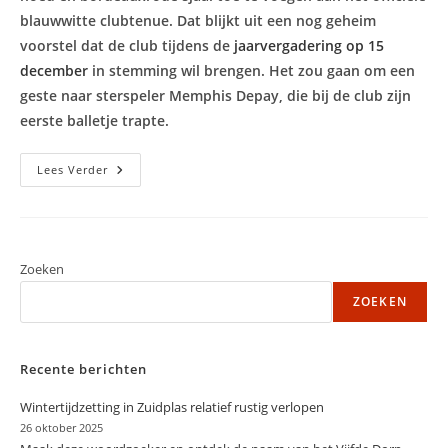
blauwwitte clubtenue. Dat blijkt uit een nog geheim
voorstel dat de club tijdens de
jaarvergadering op 15
december
in stemming wil brengen. Het zou gaan om een
geste naar sterspeler Memphis Depay, die bij de club zijn
eerste balletje trapte.
VV
Lees Verder
Moordrecht
Wil
Depay-
Hoed
Toevoegen
Aan
Clubtenue
Zoeken
ZOEKEN
Recente berichten
Wintertijdzetting in Zuidplas relatief rustig verlopen
26 oktober 2025