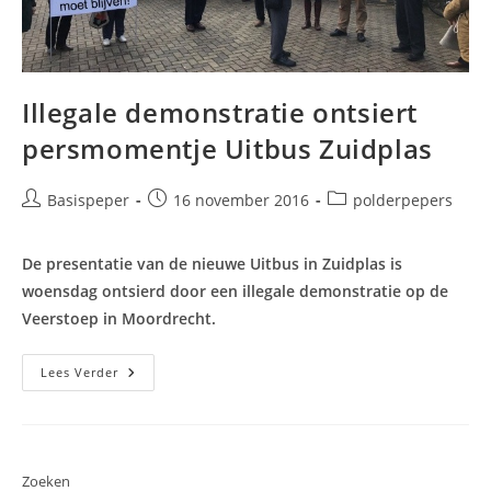
Illegale demonstratie ontsiert
persmomentje Uitbus Zuidplas
Bericht
Bericht
Berichtcategorie:
Basispeper
16 november 2016
polderpepers
auteur:
gepubliceerd
op:
De presentatie van de nieuwe Uitbus in Zuidplas is
woensdag ontsierd door een illegale demonstratie op de
Veerstoep in Moordrecht.
Illegale
Lees Verder
Demonstratie
Ontsiert
Persmomentje
Uitbus
Zuidplas
Zoeken