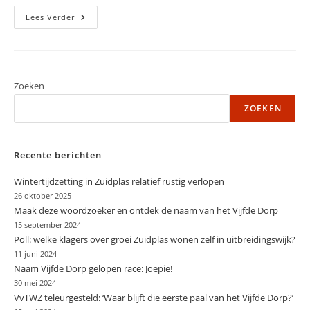
VV
Lees Verder
Moerkapelle
Baalt:
‘Chelsea
Kaapte
Hiddink
Voor
Ons
Zoeken
Neus
Weg’
ZOEKEN
Recente berichten
Wintertijdzetting in Zuidplas relatief rustig verlopen
26 oktober 2025
Maak deze woordzoeker en ontdek de naam van het Vijfde Dorp
15 september 2024
Poll: welke klagers over groei Zuidplas wonen zelf in uitbreidingswijk?
11 juni 2024
Naam Vijfde Dorp gelopen race: Joepie!
30 mei 2024
VvTWZ teleurgesteld: ‘Waar blijft die eerste paal van het Vijfde Dorp?’