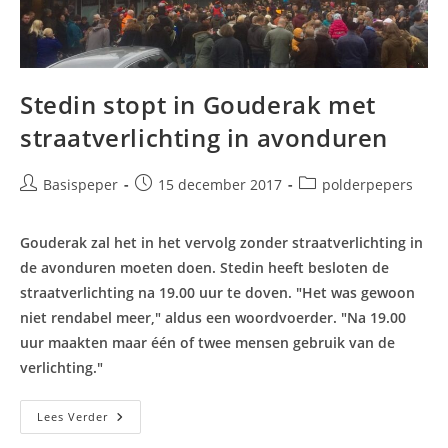
Stedin stopt in Gouderak met
straatverlichting in avonduren
Bericht
Bericht
Berichtcategorie:
Basispeper
15 december 2017
polderpepers
auteur:
gepubliceerd
op:
Gouderak zal het in het vervolg zonder straatverlichting in
de avonduren moeten doen. Stedin heeft besloten de
straatverlichting na 19.00 uur te doven. "Het was gewoon
niet rendabel meer," aldus een woordvoerder. "Na 19.00
uur maakten maar één of twee mensen gebruik van de
verlichting."
Stedin
Lees Verder
Stopt
In