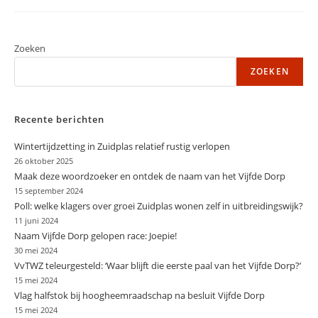
Gouderak
Met
Straatverlichting
In
Avonduren
Zoeken
ZOEKEN
Recente berichten
Wintertijdzetting in Zuidplas relatief rustig verlopen
26 oktober 2025
Maak deze woordzoeker en ontdek de naam van het Vijfde Dorp
15 september 2024
Poll: welke klagers over groei Zuidplas wonen zelf in uitbreidingswijk?
11 juni 2024
Naam Vijfde Dorp gelopen race: Joepie!
30 mei 2024
VvTWZ teleurgesteld: ‘Waar blijft die eerste paal van het Vijfde Dorp?’
15 mei 2024
Vlag halfstok bij hoogheemraadschap na besluit Vijfde Dorp
15 mei 2024