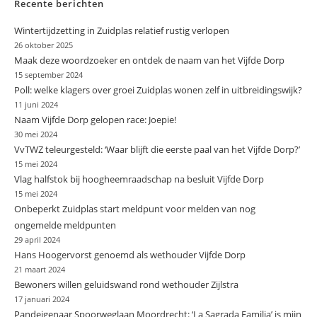
Recente berichten
Wintertijdzetting in Zuidplas relatief rustig verlopen
26 oktober 2025
Maak deze woordzoeker en ontdek de naam van het Vijfde Dorp
15 september 2024
Poll: welke klagers over groei Zuidplas wonen zelf in uitbreidingswijk?
11 juni 2024
Naam Vijfde Dorp gelopen race: Joepie!
30 mei 2024
VvTWZ teleurgesteld: ‘Waar blijft die eerste paal van het Vijfde Dorp?’
15 mei 2024
Vlag halfstok bij hoogheemraadschap na besluit Vijfde Dorp
15 mei 2024
Onbeperkt Zuidplas start meldpunt voor melden van nog
ongemelde meldpunten
29 april 2024
Hans Hoogervorst genoemd als wethouder Vijfde Dorp
21 maart 2024
Bewoners willen geluidswand rond wethouder Zijlstra
17 januari 2024
Pandeigenaar Spoorweglaan Moordrecht: ‘La Sagrada Familia’ is mijn