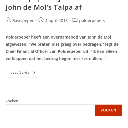
John de Mol’s Talpa af
Bericht
Bericht
Berichtcategorie:
Basispeper
4 april 2018
polderpepers
auteur:
gepubliceerd
op:
Polderpeper heeft een overnamebod van John de Mol
afgewezen. "We praten niet graag over bedragen," legt de
Chief Financial Officer van Polderpeper uit, "Ik kan alleen
verklappen dat het bedrag begon met zes nullen..."
Polderpeper
Lees Verder
Wijst
Overnamebod
John
De
Mol’s
Talpa
Af
Zoeken
ZOEKEN